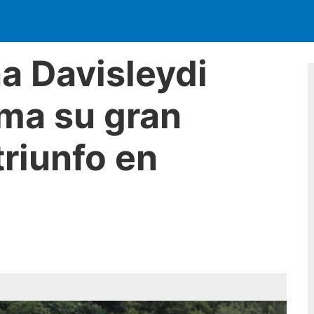
na Davisleydi
rma su gran
riunfo en