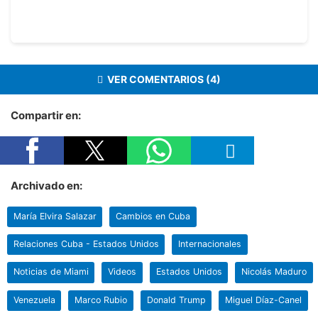
VER COMENTARIOS (4)
Compartir en:
Archivado en:
María Elvira Salazar
Cambios en Cuba
Relaciones Cuba - Estados Unidos
Internacionales
Noticias de Miami
Videos
Estados Unidos
Nicolás Maduro
Venezuela
Marco Rubio
Donald Trump
Miguel Díaz-Canel