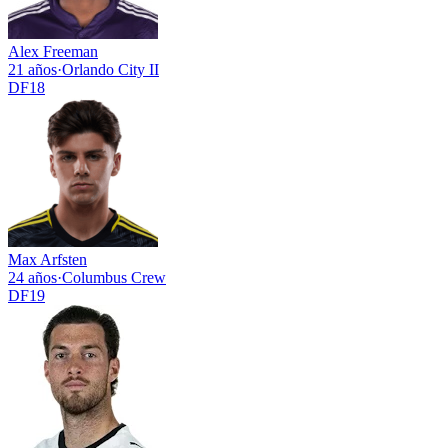
Alex Freeman
21 años
·
Orlando City II
DF
18
Max Arfsten
24 años
·
Columbus Crew
DF
19