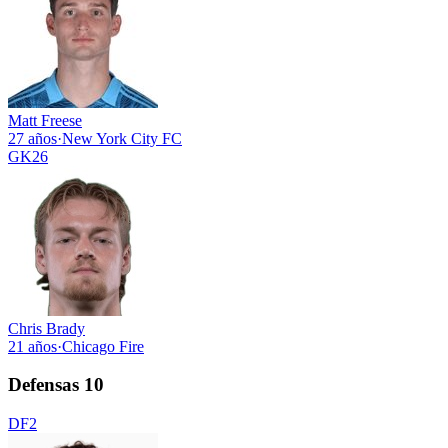
Matt Freese
27 años
·
New York City FC
GK
26
Chris Brady
21 años
·
Chicago Fire
Defensas
10
DF
2