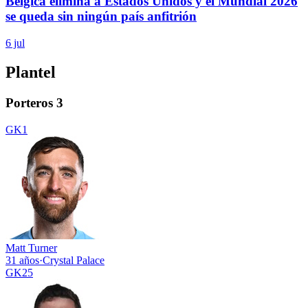
Bélgica elimina a Estados Unidos y el Mundial 2026
se queda sin ningún país anfitrión
6 jul
Plantel
Porteros
3
GK
1
Matt Turner
31 años
·
Crystal Palace
GK
25