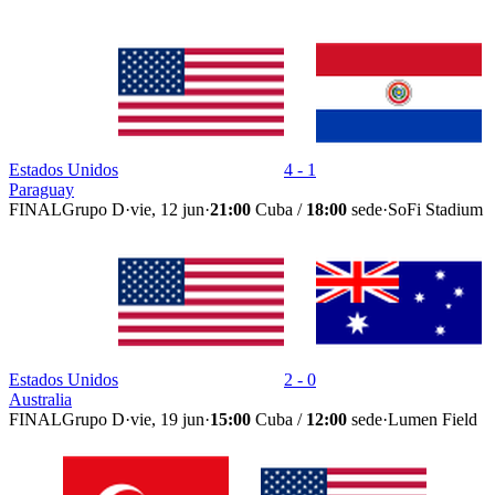
Estados Unidos
4 - 1
Paraguay
FINAL
Grupo D
·
vie, 12 jun
·
21:00
Cuba /
18:00
sede
·
SoFi Stadium
Estados Unidos
2 - 0
Australia
FINAL
Grupo D
·
vie, 19 jun
·
15:00
Cuba /
12:00
sede
·
Lumen Field