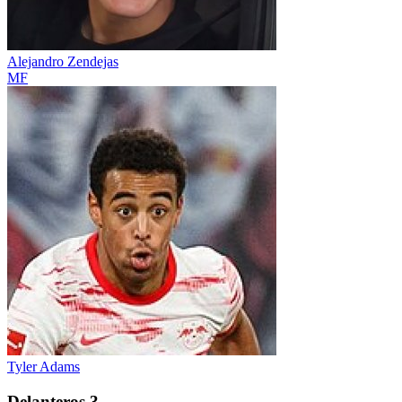
Alejandro Zendejas
MF
Tyler Adams
Delanteros
3