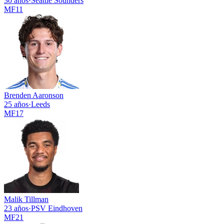
30 años
·
Seattle Sounders
MF
11
Brenden Aaronson
25 años
·
Leeds
MF
17
Malik Tillman
23 años
·
PSV Eindhoven
MF
21