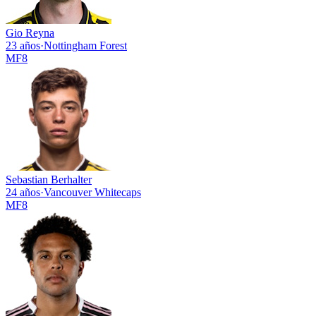
Gio Reyna
23 años
·
Nottingham Forest
MF
8
Sebastian Berhalter
24 años
·
Vancouver Whitecaps
MF
8