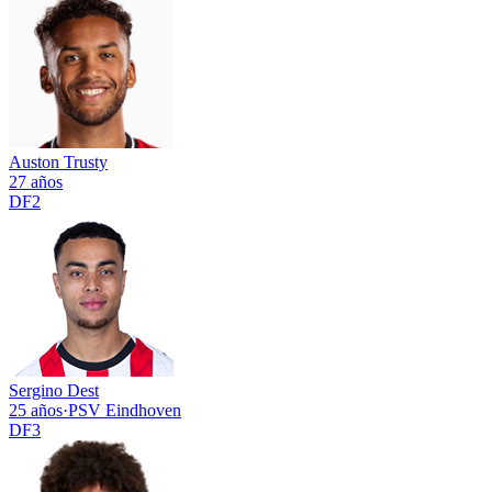
Auston Trusty
27 años
DF
2
Sergino Dest
25 años
·
PSV Eindhoven
DF
3