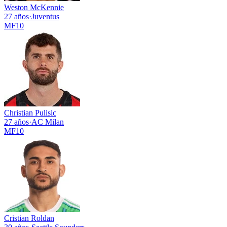
Weston McKennie
27 años
·
Juventus
MF
10
Christian Pulisic
27 años
·
AC Milan
MF
10
Cristian Roldan