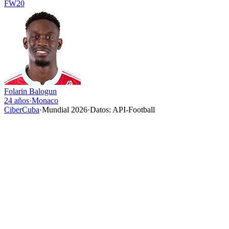
FW
20
Folarin Balogun
24 años
·
Monaco
CiberCuba
·
Mundial 2026
·
Datos: API-Football