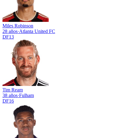
Miles Robinson
28 años
·
Atlanta United FC
DF
13
Tim Ream
38 años
·
Fulham
DF
16