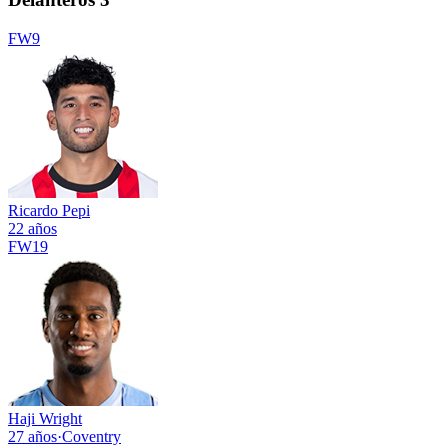
FW
9
Ricardo Pepi
22 años
FW
19
Haji Wright
27 años
·
Coventry