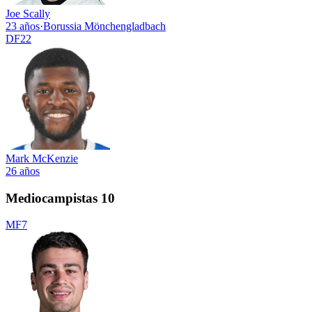
Joe Scally
23 años
·
Borussia Mönchengladbach
DF
22
Mark McKenzie
26 años
Mediocampistas
10
MF
7