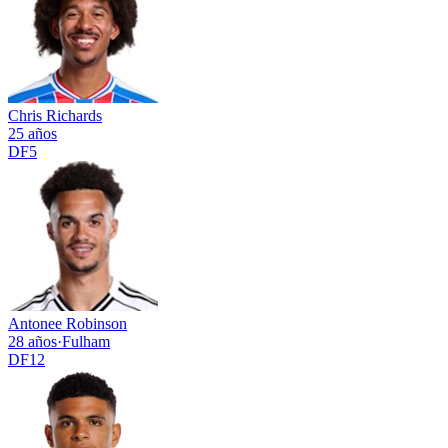
Chris Richards
25 años
DF
5
Antonee Robinson
28 años
·
Fulham
DF
12