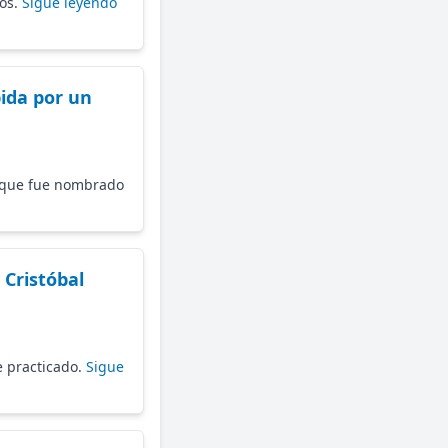
nos.
Sigue leyendo
ida por un
re que fue nombrado
 Cristóbal
je practicado.
Sigue