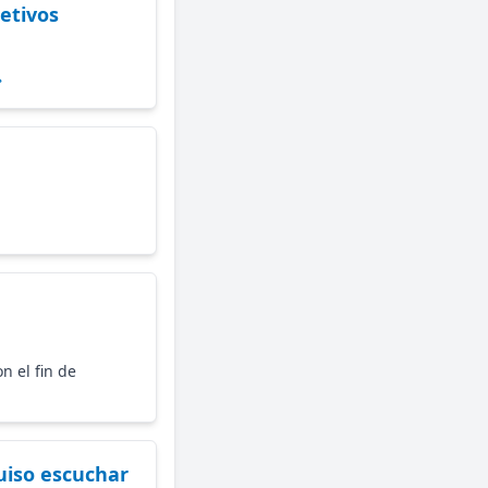
jetivos
»
n el fin de
quiso escuchar