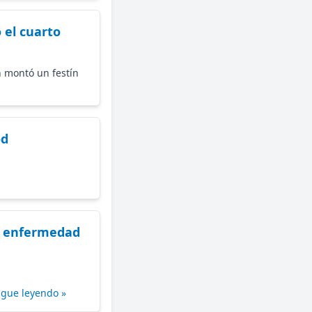
 el cuarto
 montó un festín
od
na enfermedad
igue leyendo »