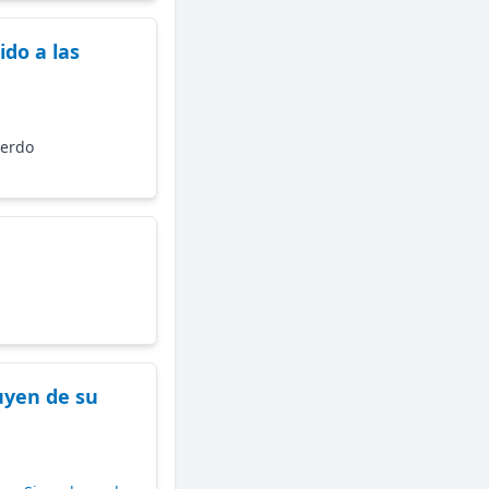
do a las
uerdo
uyen de su