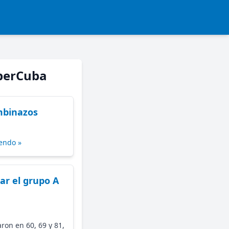
iberCuba
mbinazos
endo »
r el grupo A
ron en 60, 69 y 81,