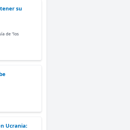
 tener su
ía de “los
ube
n Ucrania: