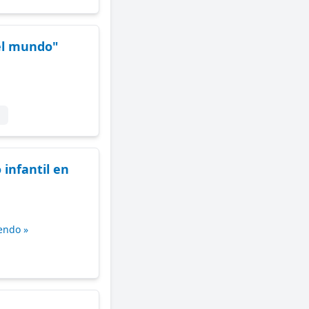
el mundo"
 infantil en
endo »