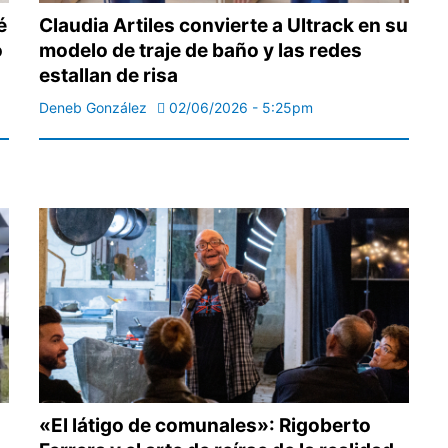
é
Claudia Artiles convierte a Ultrack en su
ó
modelo de traje de baño y las redes
estallan de risa
Deneb González
02/06/2026 - 5:25pm
«El látigo de comunales»: Rigoberto