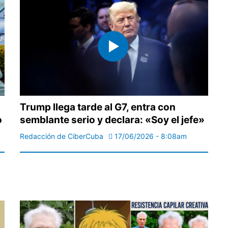
Trump llega tarde al G7, entra con
o
semblante serio y declara: «Soy el jefe»
Redacción de CiberCuba
17/06/2026 - 8:08am