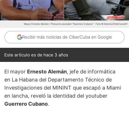
Mayor Ernesto Alemán / Presunto youtuber "Guerrero Cubano"
Foto © AmericaTeVeCanal41
Recibir más noticias de CiberCuba en Google
Este artículo es de hace 3 años
El mayor
Ernesto Alemán
, jefe de informática
en La Habana del Departamento Técnico de
Investigaciones del MININT que escapó a Miami
en lancha, reveló la identidad del youtuber
Guerrero Cubano
.