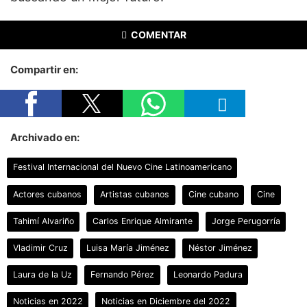
COMENTAR
Compartir en:
Archivado en:
Festival Internacional del Nuevo Cine Latinoamericano
Actores cubanos
Artistas cubanos
Cine cubano
Cine
Tahimí Alvariño
Carlos Enrique Almirante
Jorge Perugorría
Vladimir Cruz
Luisa María Jiménez
Néstor Jiménez
Laura de la Uz
Fernando Pérez
Leonardo Padura
Noticias en 2022
Noticias en Diciembre del 2022