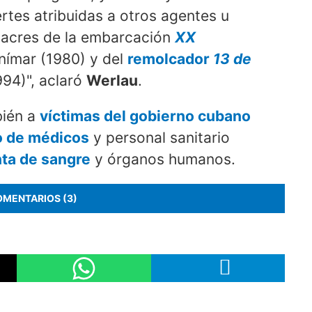
es atribuidas a otros agentes u
sacres de la embarcación
XX
anímar (1980) y del
remolcador
13 de
994)", aclaró
Werlau
.
ién a
víctimas del gobierno cubano
o de médicos
y personal sanitario
ta de sangre
y órganos humanos.
OMENTARIOS (3)