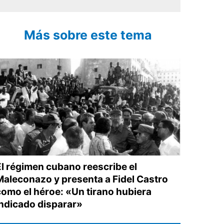
Más sobre este tema
El régimen cubano reescribe el
Maleconazo y presenta a Fidel Castro
como el héroe: «Un tirano hubiera
indicado disparar»