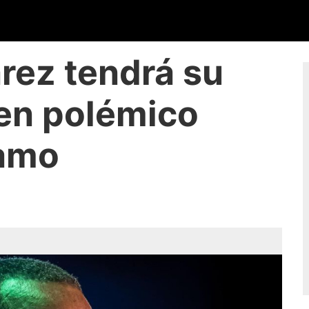
rez tendrá su
 en polémico
amo