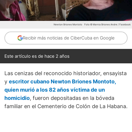
Newton Briones Montoto
Foto © Marnia Briones Andre / Facebook
Recibir más noticias de CiberCuba en Google
Este artículo es de hace 2 años
Las cenizas del reconocido historiador, ensayista
y
escritor cubano Newton Briones Montoto,
quien murió a los 82 años víctima de un
homicidio
, fueron depositadas en la bóveda
familiar en el Cementerio de Colón de La Habana.