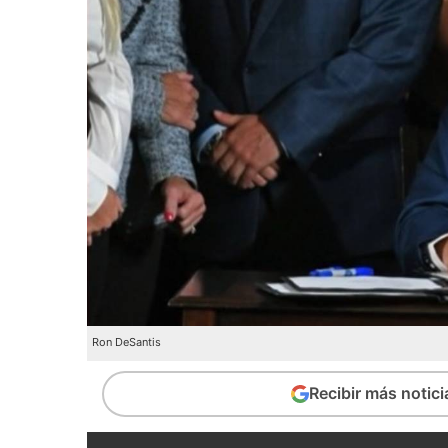
Ron DeSantis
Recibir más notic