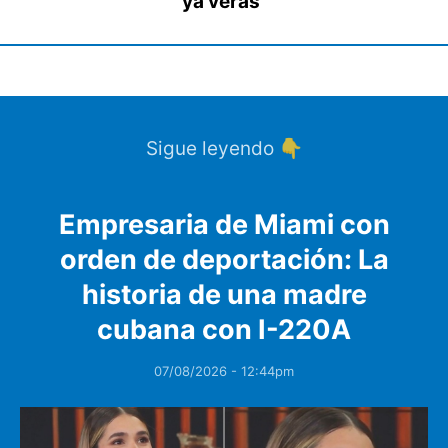
ya verás"
Sigue leyendo 👇