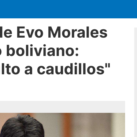
de Evo Morales
 boliviano:
to a caudillos"