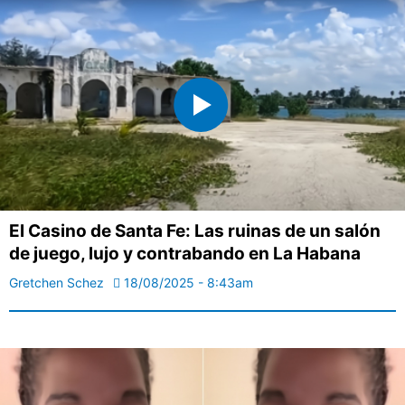
El Casino de Santa Fe: Las ruinas de un salón
de juego, lujo y contrabando en La Habana
Gretchen Schez
18/08/2025 - 8:43am