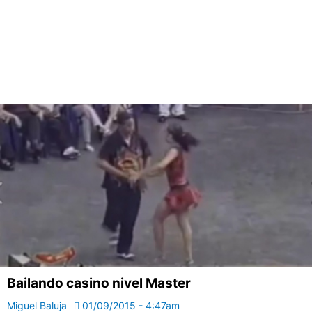
Bailando casino nivel Master
Miguel Baluja
01/09/2015 - 4:47am