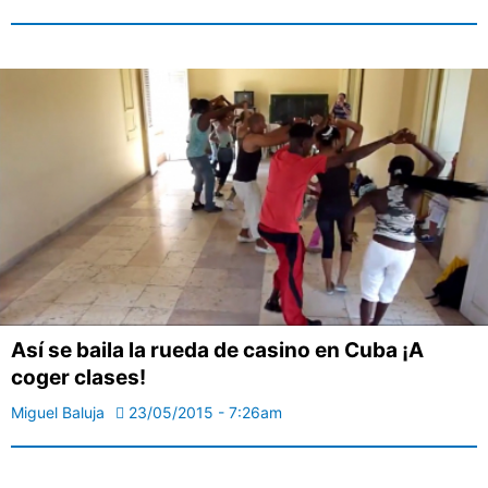
Así se baila la rueda de casino en Cuba ¡A
coger clases!
Miguel Baluja
23/05/2015 - 7:26am