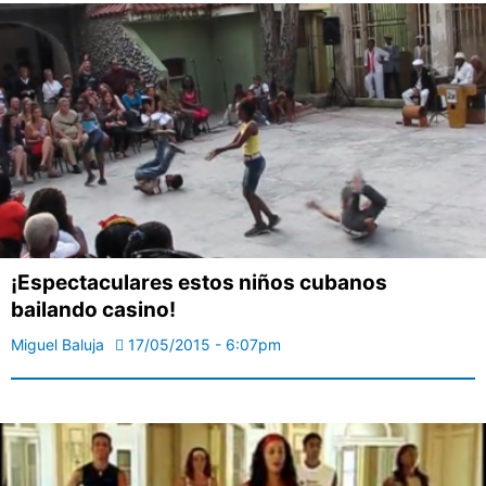
¡Espectaculares estos niños cubanos
bailando casino!
Miguel Baluja
17/05/2015 - 6:07pm