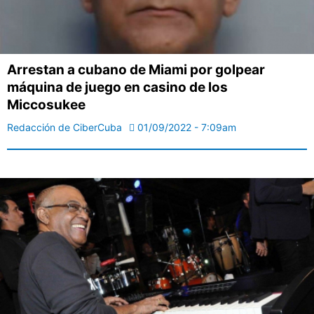
Arrestan a cubano de Miami por golpear
máquina de juego en casino de los
Miccosukee
Redacción de CiberCuba
01/09/2022 - 7:09am