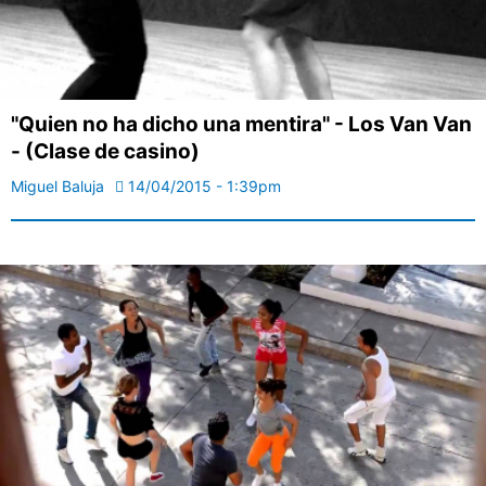
"Quien no ha dicho una mentira" - Los Van Van
- (Clase de casino)
Miguel Baluja
14/04/2015 - 1:39pm