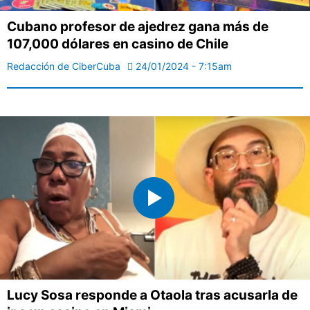
Cubano profesor de ajedrez gana más de
107,000 dólares en casino de Chile
Redacción de CiberCuba
24/01/2024 - 7:15am
Lucy Sosa responde a Otaola tras acusarla de