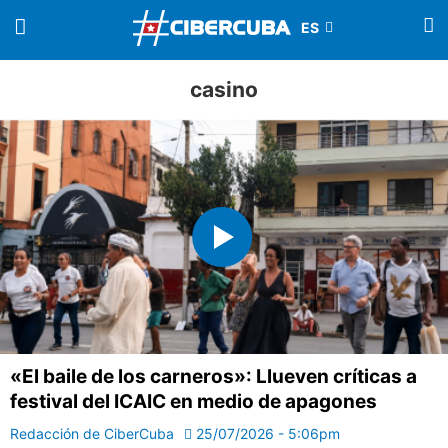
casino
«El baile de los carneros»: Llueven críticas a
festival del ICAIC en medio de apagones
Redacción de CiberCuba
25/07/2026 - 5:06pm