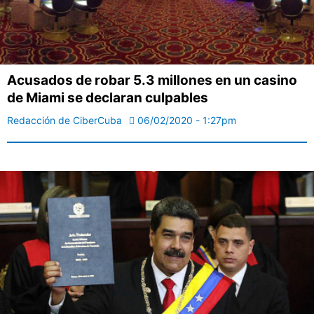
Acusados de robar 5.3 millones en un casino
de Miami se declaran culpables
Redacción de CiberCuba
06/02/2020 - 1:27pm