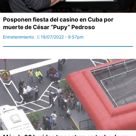
Posponen fiesta del casino en Cuba por
muerte de César “Pupy” Pedroso
Entretenimiento
19/07/2022 - 9:57pm