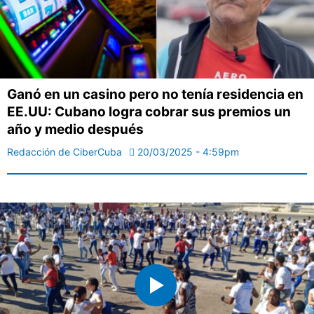
Ganó en un casino pero no tenía residencia en
EE.UU: Cubano logra cobrar sus premios un
año y medio después
Redacción de CiberCuba
20/03/2025 - 4:59pm