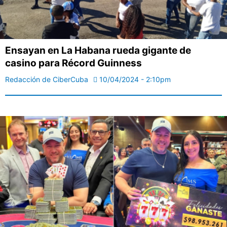
Ensayan en La Habana rueda gigante de
casino para Récord Guinness
Redacción de CiberCuba
10/04/2024 - 2:10pm