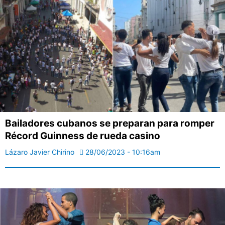
Bailadores cubanos se preparan para romper
Récord Guinness de rueda casino
Lázaro Javier Chirino
28/06/2023 - 10:16am