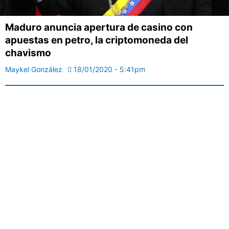
Maduro anuncia apertura de casino con
apuestas en petro, la criptomoneda del
chavismo
Maykel González
18/01/2020 - 5:41pm