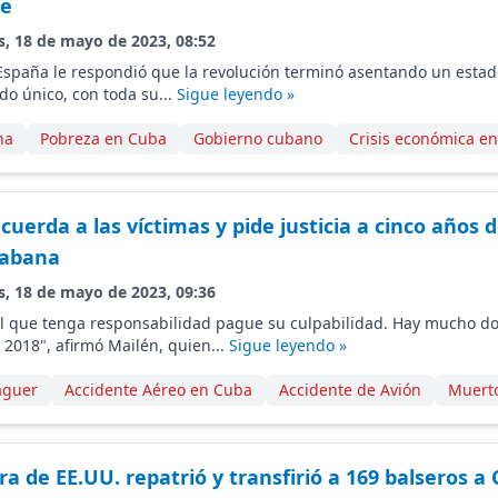
te
s, 18 de mayo de 2023, 08:52
paña le respondió que la revolución terminó asentando un estado 
do único, con toda su...
Sigue leyendo »
na
Pobreza en Cuba
Gobierno cubano
Crisis económica e
cuerda a las víctimas y pide justicia a cinco años 
Habana
s, 18 de mayo de 2023, 09:36
l que tenga responsabilidad pague su culpabilidad. Hay mucho dol
 2018", afirmó Mailén, quien...
Sigue leyendo »
aguer
Accidente Aéreo en Cuba
Accidente de Avión
Muert
a de EE.UU. repatrió y transfirió a 169 balseros a