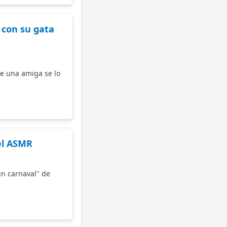
 con su gata
ue una amiga se lo
el ASMR
un carnaval" de