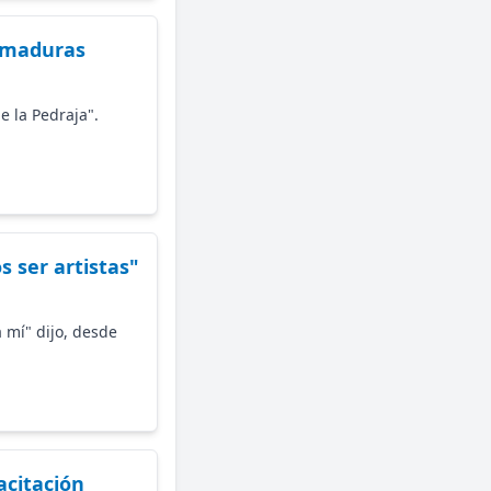
uemaduras
e la Pedraja".
 ser artistas"
a mí" dijo, desde
acitación