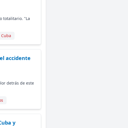
totalitario. "La
n Cuba
del accidente
or detrás de este
os
 Cuba y