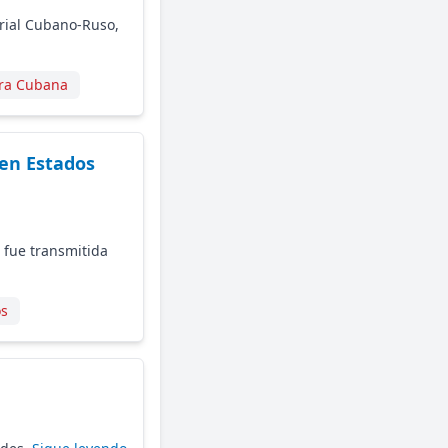
arial Cubano-Ruso,
ura Cubana
en Estados
 fue transmitida
os