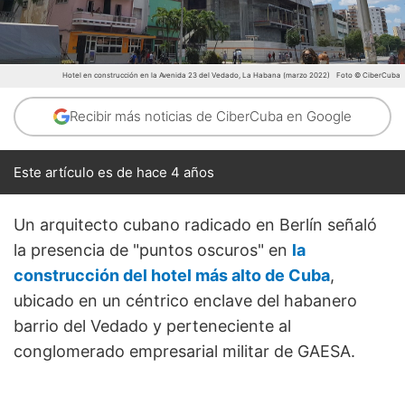
Hotel en construcción en la Avenida 23 del Vedado, La Habana (marzo 2022)
Foto © CiberCuba
Recibir más noticias de CiberCuba en Google
Este artículo es de hace 4 años
Un arquitecto cubano radicado en Berlín señaló
la presencia de "puntos oscuros" en
la
construcción del hotel más alto de Cuba
,
ubicado en un céntrico enclave del habanero
barrio del Vedado y perteneciente al
conglomerado empresarial militar de GAESA.