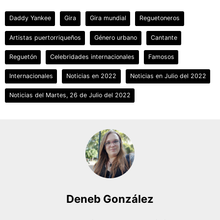
Daddy Yankee
Gira
Gira mundial
Reguetoneros
Artistas puertorriqueños
Género urbano
Cantante
Reguetón
Celebridades internacionales
Famosos
Internacionales
Noticias en 2022
Noticias en Julio del 2022
Noticias del Martes, 26 de Julio del 2022
Deneb González