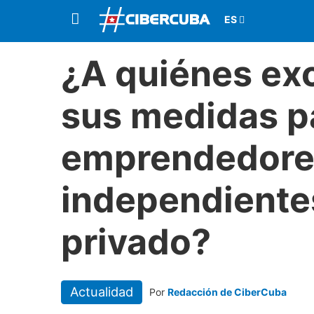
¿A quiénes ex
sus medidas p
emprendedore
independientes
privado?
Actualidad
Por
Redacción de CiberCuba