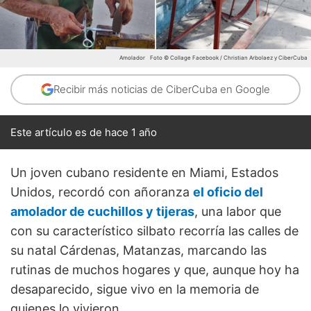
Amolador
Foto © Collage Facebook / Christian Arbolaez y CiberCuba
Recibir más noticias de CiberCuba en Google
Este artículo es de hace 1 año
Un joven cubano residente en Miami, Estados
Unidos, recordó con añoranza
el oficio del
amolador de cuchillos y tijeras
, una labor que
con su característico silbato recorría las calles de
su natal Cárdenas, Matanzas, marcando las
rutinas de muchos hogares y que, aunque hoy ha
desaparecido, sigue vivo en la memoria de
quienes lo vivieron.