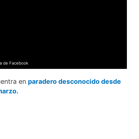
a de Facebook
uentra en
paradero desconocido desde
marzo.