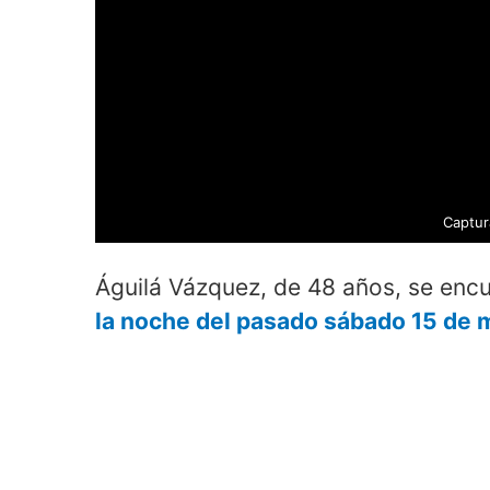
Captur
Águilá Vázquez, de 48 años, se enc
la noche del pasado sábado 15 de 