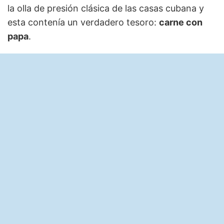
la olla de presión clásica de las casas cubana y
esta contenía un verdadero tesoro:
carne con
papa
.