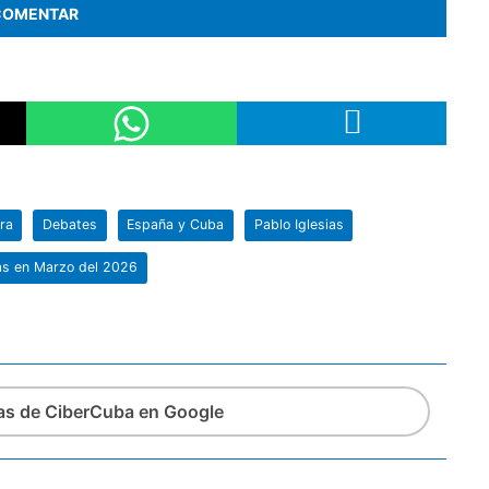
COMENTAR
ra
Debates
España y Cuba
Pablo Iglesias
as en Marzo del 2026
ias de CiberCuba en Google