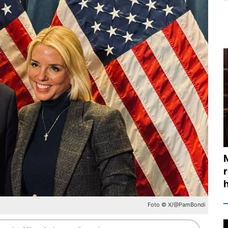
Foto © X/@PamBondi