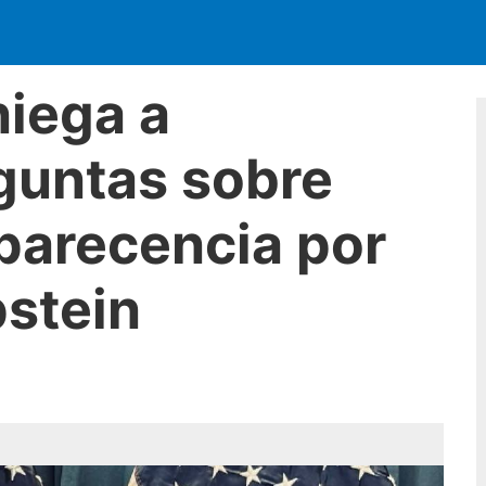
niega a
guntas sobre
arecencia por
pstein