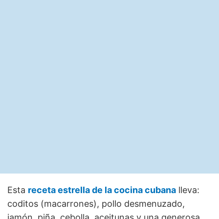
Esta
receta estrella de la cocina cubana
lleva:
coditos (macarrones), pollo desmenuzado,
jamón, piña, cebolla, aceitunas y una generosa