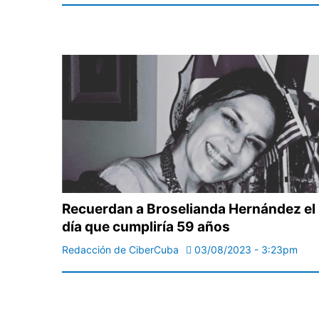
Recuerdan a Broselianda Hernández el
día que cumpliría 59 años
Redacción de CiberCuba
03/08/2023 - 3:23pm