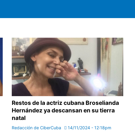
Restos de la actriz cubana Broselianda
Hernández ya descansan en su tierra
natal
Redacción de CiberCuba
14/11/2024 - 12:18pm