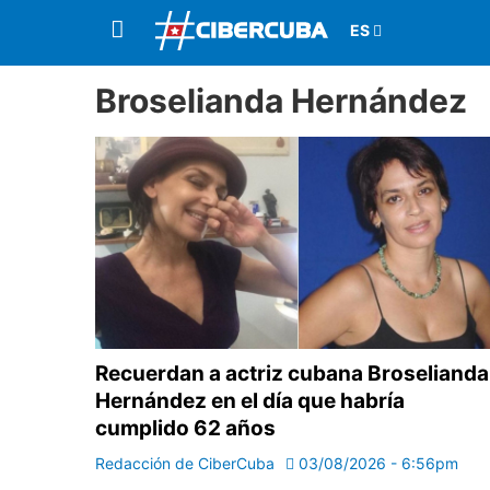
Broselianda Hernández
Recuerdan a actriz cubana Broselianda
Hernández en el día que habría
cumplido 62 años
Redacción de CiberCuba
03/08/2026 - 6:56pm