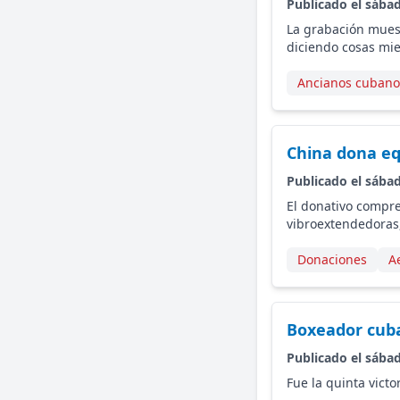
Publicado el sába
La grabación mues
diciendo cosas mien
Ancianos cubano
China dona eq
Publicado el sába
El donativo compr
vibroextendedoras,
Donaciones
A
Boxeador cuba
Publicado el sába
Fue la quinta vict