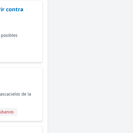
ir contra
 posibles
ascacielos de la
ubanos