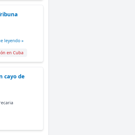
Tribuna
ue leyendo »
ión en Cuba
en cayo de
recaria