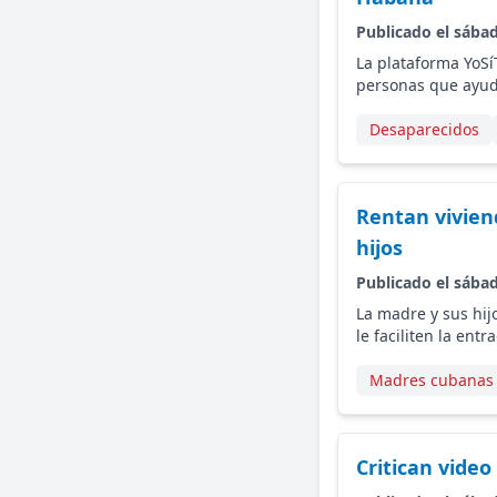
Publicado el sába
La plataforma YoSí
personas que ayud
Desaparecidos
Rentan vivien
hijos
Publicado el sába
La madre y sus hij
le faciliten la ent
Madres cubanas
Critican vide