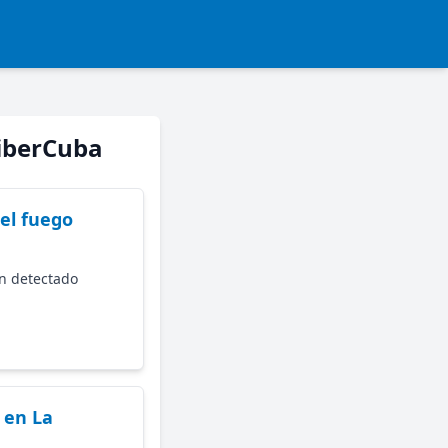
CiberCuba
el fuego
an detectado
 en La