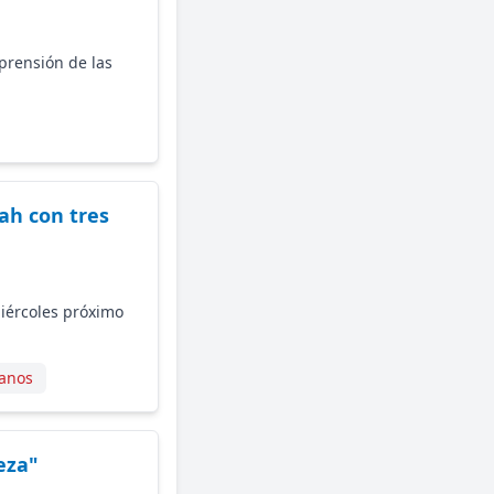
prensión de las
ah con tres
miércoles próximo
banos
eza"