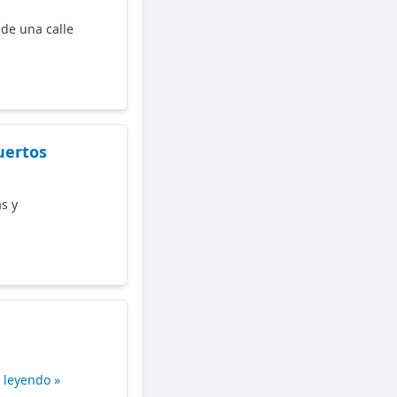
de una calle
uertos
s y
 leyendo »