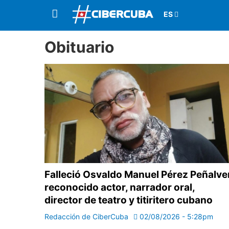
Obituario
Falleció Osvaldo Manuel Pérez Peñalver
reconocido actor, narrador oral,
director de teatro y titiritero cubano
Redacción de CiberCuba
02/08/2026 - 5:28pm