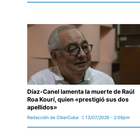
Díaz-Canel lamenta la muerte de Raúl
Roa Kourí, quien «prestigió sus dos
apellidos»
Redacción de CiberCuba
13/07/2026 - 2:09pm