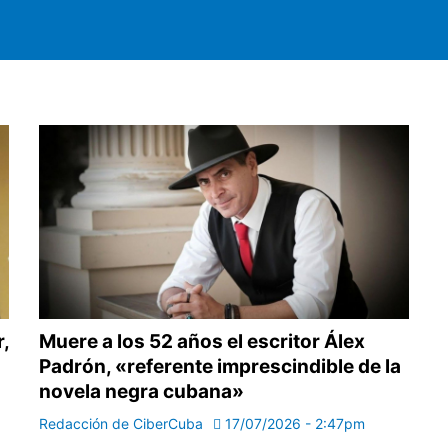
,
Muere a los 52 años el escritor Álex
Padrón, «referente imprescindible de la
novela negra cubana»
Redacción de CiberCuba
17/07/2026 - 2:47pm