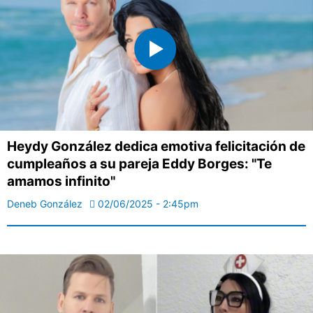
Heydy González dedica emotiva felicitación de
cumpleaños a su pareja Eddy Borges: "Te
amamos infinito"
Deneb González
02/06/2025 - 2:45pm