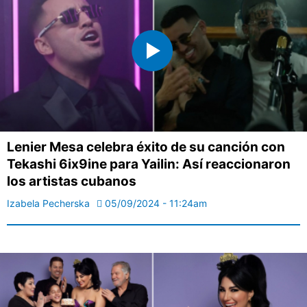
Lenier Mesa celebra éxito de su canción con
Tekashi 6ix9ine para Yailin: Así reaccionaron
los artistas cubanos
Izabela Pecherska
05/09/2024 - 11:24am