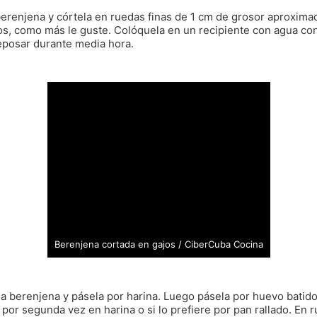
berenjena y córtela en ruedas finas de 1 cm de grosor aproxim
os, como más le guste. Colóquela en un recipiente con agua con
eposar durante media hora.
Berenjena cortada en gajos / CiberCuba Cocina
la berenjena y pásela por harina. Luego pásela por huevo batido
 por segunda vez en harina o si lo prefiere por pan rallado. En 