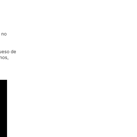
o no
queso de
nos,