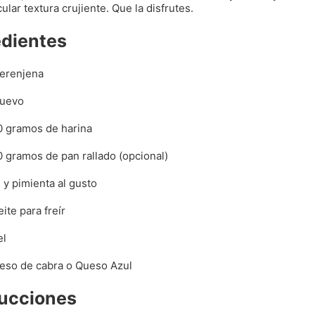
ular textura crujiente. Que la disfrutes.
edientes
berenjena
huevo
0 gramos de harina
0 gramos de pan rallado (opcional)
 y pimienta al gusto
ite para freír
el
eso de cabra o Queso Azul
rucciones