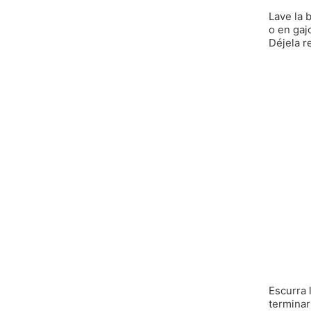
Lave la 
o en gaj
Déjela r
Escurra 
terminar