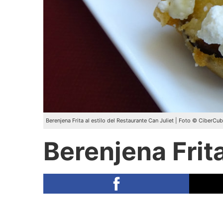
Berenjena Frita al estilo del Restaurante Can Juliet | Foto © CiberCu
Berenjena Frit