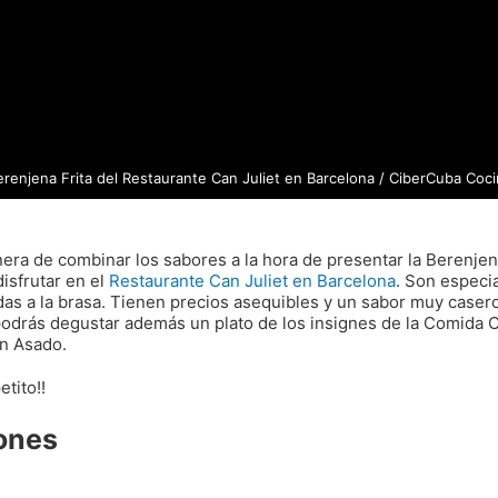
erenjena Frita del Restaurante Can Juliet en Barcelona / CiberCuba Coci
era de combinar los sabores a la hora de presentar la Berenjena
disfrutar en el
Restaurante Can Juliet en Barcelona
. Son especia
as a la brasa. Tienen precios asequibles y un sabor muy casero.
 podrás degustar además un plato de los insignes de la Comida 
n Asado.
etito!!
ones