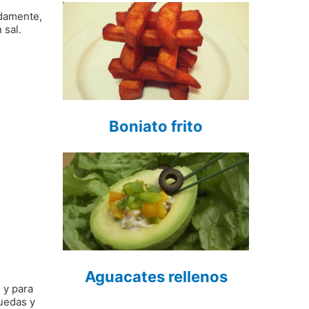
adamente,
 sal.
Boniato frito
Aguacates rellenos
 y para
ruedas y