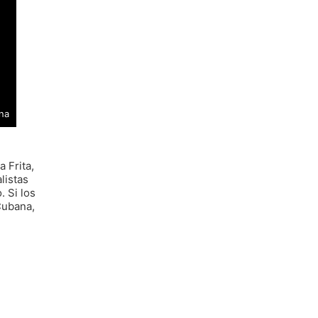
na
 Frita,
listas
 Si los
Cubana,