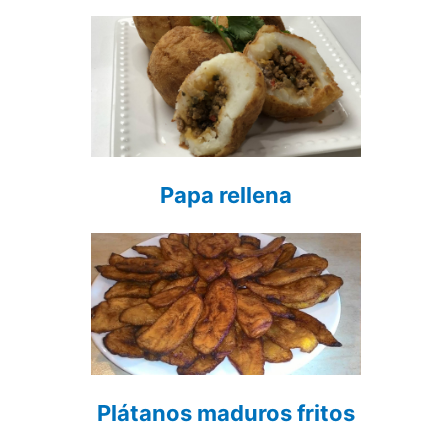
Papa rellena
Plátanos maduros fritos