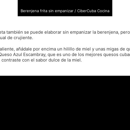
Berenjena frita sin empanizar / CiberCuba Cocina
eta también se puede elaborar sin empanizar la berenjena, per
ual de crujiente.
caliente, añádale por encima un hilillo de miel y unas migas de 
Queso Azul Escambray, que es uno de los mejores quesos cuba
 contraste con el sabor dulce de la miel.