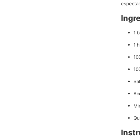
espectac
Ingr
1 
1 
10
10
Sal
Ace
Mi
Qu
Inst