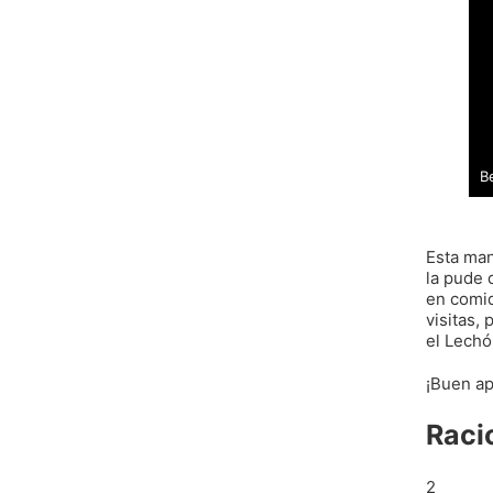
B
Esta man
la pude 
en comid
visitas,
el Lechó
¡Buen ap
Raci
2