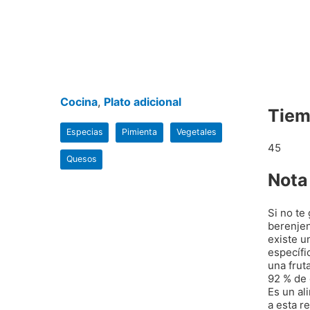
Cocina
,
Plato adicional
Tiem
Especias
Pimienta
Vegetales
45
Quesos
Nota
Si no te
berenjen
existe u
específi
una frut
92 % de 
Es un al
a esta r