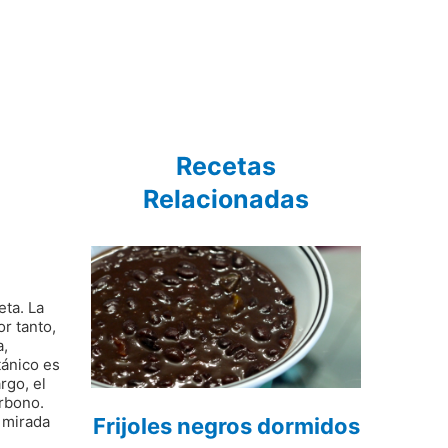
Recetas
Relacionadas
eta. La
r tanto,
a,
tánico es
rgo, el
arbono.
a mirada
Frijoles negros dormidos