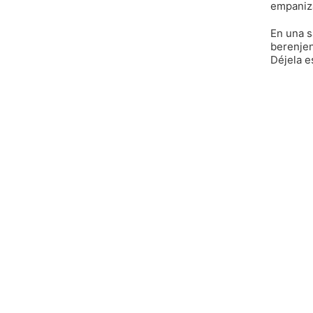
empaniza
En una s
berenjen
Déjela e