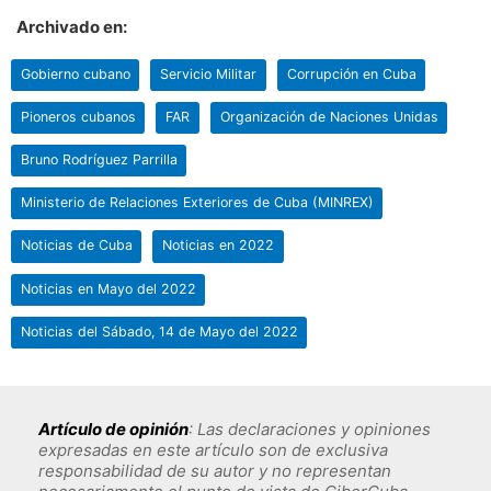
Archivado en:
Gobierno cubano
Servicio Militar
Corrupción en Cuba
Pioneros cubanos
FAR
Organización de Naciones Unidas
Bruno Rodríguez Parrilla
Ministerio de Relaciones Exteriores de Cuba (MINREX)
Noticias de Cuba
Noticias en 2022
Noticias en Mayo del 2022
Noticias del Sábado, 14 de Mayo del 2022
Artículo de opinión
: Las declaraciones y opiniones
expresadas en este artículo son de exclusiva
responsabilidad de su autor y no representan