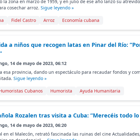
ió la zona en marzo de 1959, y en julio de ese año lanzó su atrevid
ara cosechar arroz.
Sigue leyendo »
na
Fidel Castro
Arroz
Economía cubana
da a niños que recogen latas en Pinar del Río: “P
”
ngo, 14 de mayo de 2023, 06:12
 a esa provincia, dando un espectáculo para recaudar fondos y co
itada.
Sigue leyendo »
Humoristas Cubanos
Humorista
Ayuda Humanitaria
ñola Rozalen tras visita a Cuba: “Merecéis todo l
ngo, 14 de mayo de 2023, 06:20
ol en el Malecón, retrató fascinada las ruinas del cine Actualidades