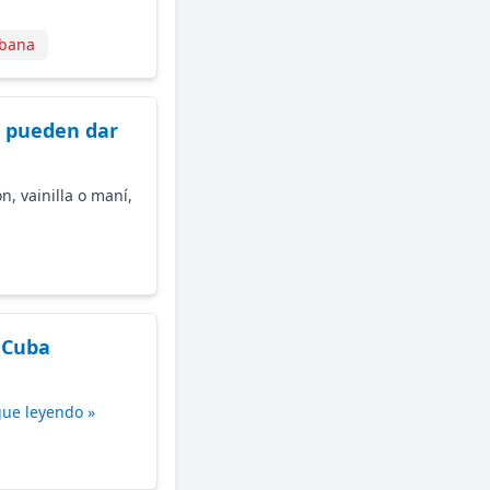
ubana
e pueden dar
, vainilla o maní,
 Cuba
gue leyendo »