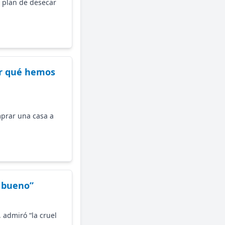
o plan de desecar
or qué hemos
mprar una casa a
o bueno”
, admiró “la cruel