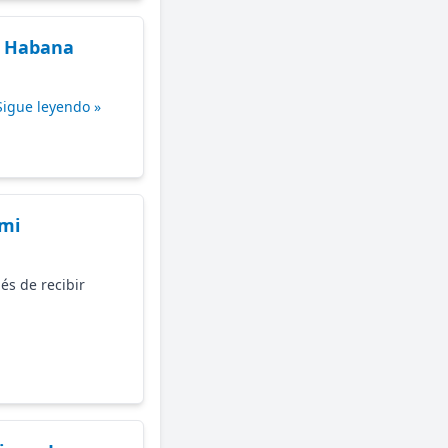
a Habana
Sigue leyendo »
ami
és de recibir