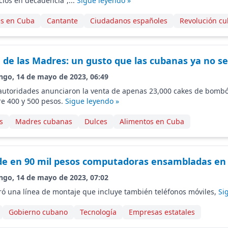
icios en decadencia”,...
Sigue leyendo »
es en Cuba
Cantante
Ciudadanos españoles
Revolución c
ía de las Madres: un gusto que las cubanas ya no s
ngo, 14 de mayo de 2023, 06:49
autoridades anunciaron la venta de apenas 23,000 cakes de bombón
re 400 y 500 pesos.
Sigue leyendo »
s
Madres cubanas
Dulces
Alimentos en Cuba
de en 90 mil pesos computadoras ensambladas en
ngo, 14 de mayo de 2023, 07:02
ó una línea de montaje que incluye también teléfonos móviles,
Si
Gobierno cubano
Tecnología
Empresas estatales