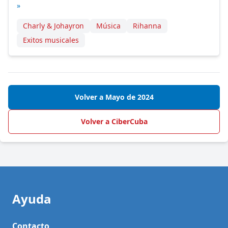
»
Charly & Johayron
Música
Rihanna
Exitos musicales
Volver a Mayo de 2024
Volver a CiberCuba
Ayuda
Contacto