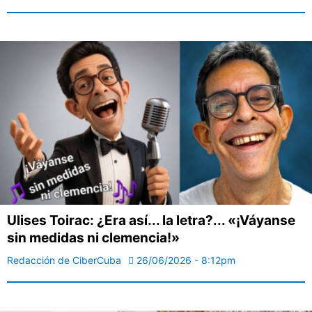
Ulises Toirac: ¿Era así... la letra?... «¡Váyanse
sin medidas ni clemencia!»
Redacción de CiberCuba
26/06/2026 - 8:12pm