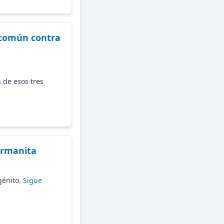
 común contra
 de esos tres
ermanita
génito.
Sigue