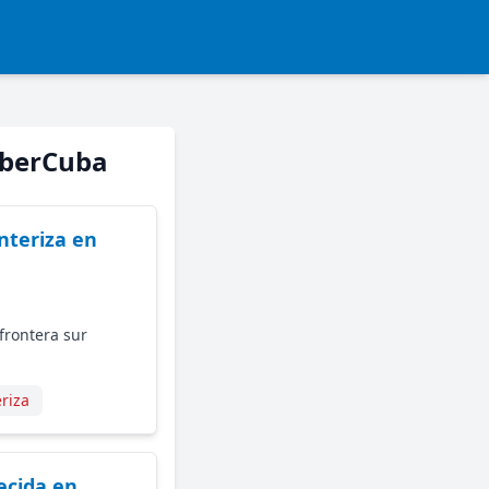
CiberCuba
nteriza en
frontera sur
eriza
ecida en