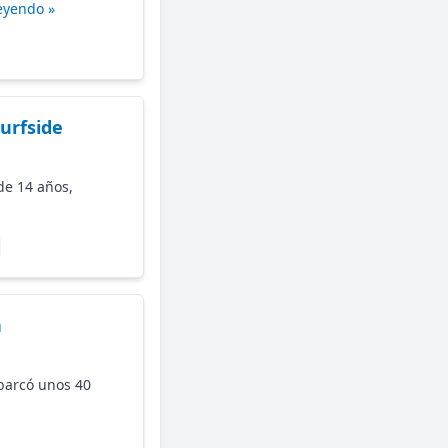
eyendo »
Surfside
de 14 años,
a
abarcó unos 40