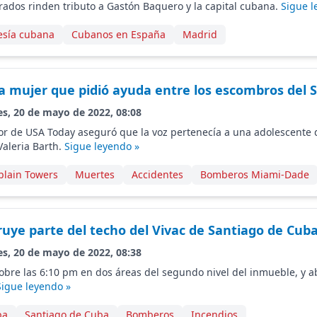
rados rinden tributo a Gastón Baquero y la capital cubana.
Sigue l
esía cubana
Cubanos en España
Madrid
la mujer que pidió ayuda entre los escombros del 
es, 20 de mayo de 2022, 08:08
or de USA Today aseguró que la voz pertenecía a una adolescente 
Valeria Barth.
Sigue leyendo »
lain Towers
Muertes
Accidentes
Bomberos Miami-Dade
ruye parte del techo del Vivac de Santiago de Cub
es, 20 de mayo de 2022, 08:38
 sobre las 6:10 pm en dos áreas del segundo nivel del inmueble, y 
Sigue leyendo »
ba
Santiago de Cuba
Bomberos
Incendios