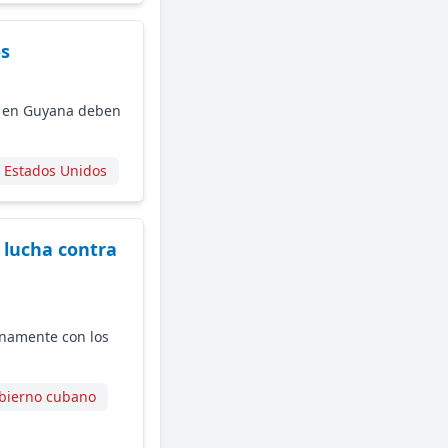
os
es en Guyana deben
 Estados Unidos
 lucha contra
enamente con los
bierno cubano