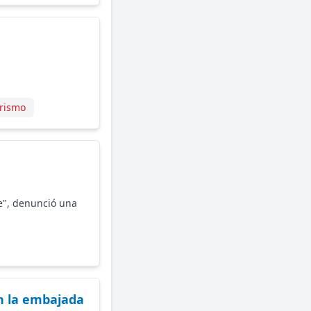
urismo
le", denunció una
 la embajada