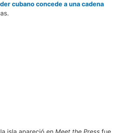
líder cubano concede a una cadena
as.
la isla apareció en
Meet the Press
fue