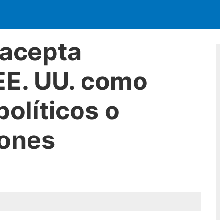
 acepta
E. UU. como
políticos o
iones