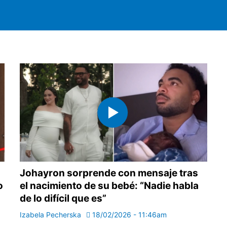
Johayron sorprende con mensaje tras
o
el nacimiento de su bebé: “Nadie habla
de lo difícil que es”
Izabela Pecherska
18/02/2026 - 11:46am