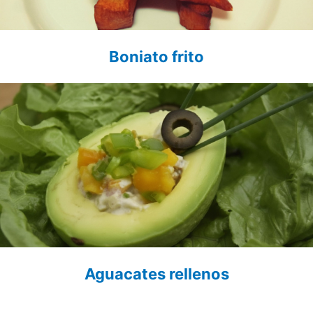
Boniato frito
Aguacates rellenos