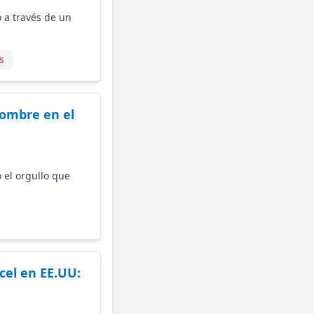
o a través de un
s
hombre en el
 el orgullo que
el en EE.UU: