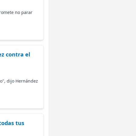
promete no parar
z contra el
o", dijo Hernández
todas tus