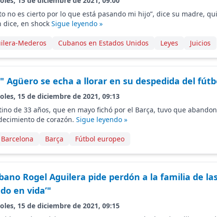
oles, 15 de diciembre de 2021, 09:00
 no es cierto por lo que está pasando mi hijo”, dice su madre, quie
n dice, en shock
Sigue leyendo »
uilera-Mederos
Cubanos en Estados Unidos
Leyes
Juicios
" Agüero se echa a llorar en su despedida del fútb
oles, 15 de diciembre de 2021, 09:13
tino de 33 años, que en mayo fichó por el Barça, tuvo que abandon
decimiento de corazón.
Sigue leyendo »
 Barcelona
Barça
Fútbol europeo
no Rogel Aguilera pide perdón a la familia de las
do en vida’"
oles, 15 de diciembre de 2021, 09:15