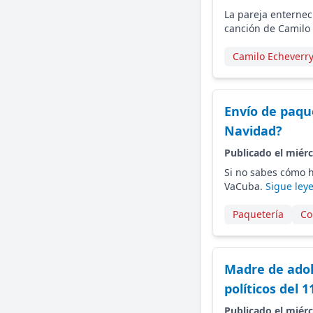
La pareja enternec
canción de Camilo
Camilo Echeverr
Envío de paqu
Navidad?
Publicado el miérc
Si no sabes cómo h
VaCuba.
Sigue ley
Paquetería
Co
Madre de adol
políticos del 1
Publicado el miérc