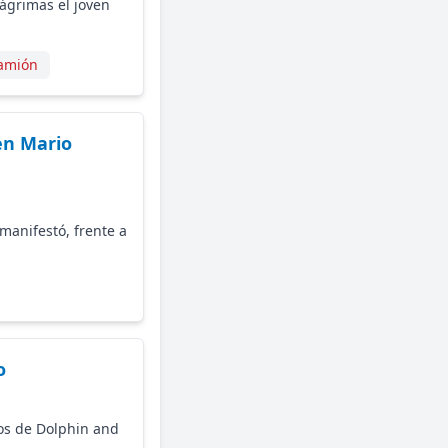
lágrimas el joven
amión
en Mario
manifestó, frente a
o
nos de Dolphin and