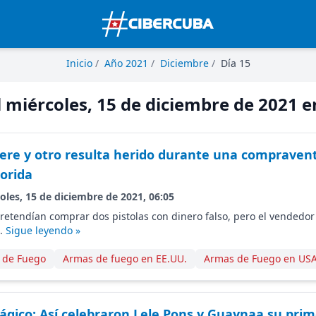
Inicio
/
Año 2021
/
Diciembre
/
Día 15
l miércoles, 15 de diciembre de 2021 
re y otro resulta herido durante una compraven
lorida
oles, 15 de diciembre de 2021, 06:05
retendían comprar dos pistolas con dinero falso, pero el vendedo
e.
Sigue leyendo »
 de Fuego
Armas de fuego en EE.UU.
Armas de Fuego en US
ágico: Así celebraron Lele Pons y Guaynaa su prim