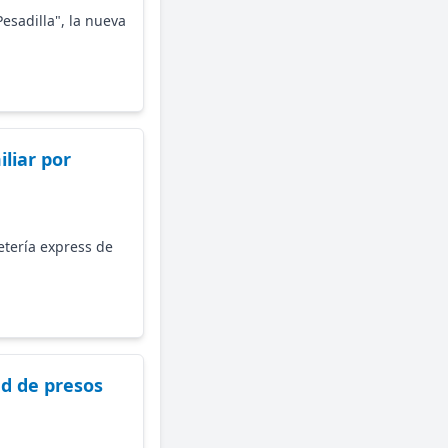
esadilla", la nueva
liar por
etería express de
d de presos