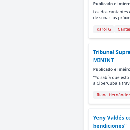
Publicado el miérc
Los dos cantantes 
de sonar los próxi
Karol G
Canta
Tribunal Supr
MININT
Publicado el miérc
"Yo sabía que est
a CiberCuba a trav
Iliana Hernánde
Yeny Valdés c
bendiciones"