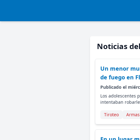
Noticias de
Un menor mue
de fuego en F
Publicado el miérc
Los adolescentes p
intentaban robarl
Tiroteo
Armas
En un lugar m