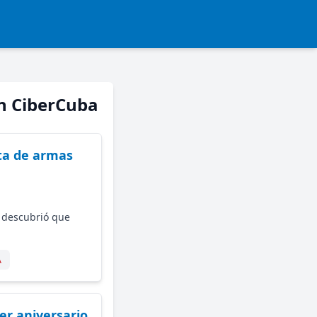
en CiberCuba
ta de armas
r descubrió que
A
er aniversario