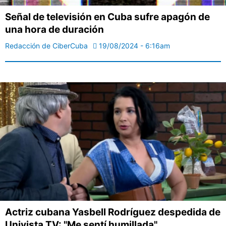
Señal de televisión en Cuba sufre apagón de
una hora de duración
Redacción de CiberCuba
19/08/2024 - 6:16am
Actriz cubana Yasbell Rodríguez despedida de
Univista TV: "Me sentí humillada"