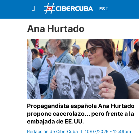
Ana Hurtado
Propagandista española Ana Hurtado
propone cacerolazo... pero frente a la
embajada de EE.UU.
Redacción de CiberCuba
10/07/2026 - 12:49pm