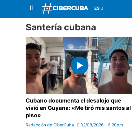
Santería cubana
Cubano documenta el desalojo que
vivió en Guyana: «Me tiró mis santos al
piso»
Redacción de CiberCuba
02/08/2026 - 6:20pm