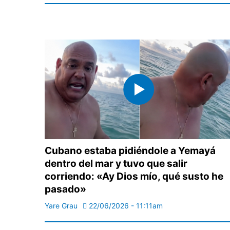
Cubano estaba pidiéndole a Yemayá
dentro del mar y tuvo que salir
corriendo: «Ay Dios mío, qué susto he
pasado»
Yare Grau
22/06/2026 - 11:11am